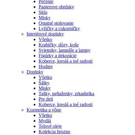
Pečenie
Papierove obrúsky
Sklo
Misky
Ostatné stolovanie
Lyžičky a cukorničky
Interiérové doplnky
Všetko
Krabičky, dózy, koše
Svietniky, lampáše a lampy
Figúrky a dekorácie
Koberce, kreslá a iné radosti
Hodiny
Doplnky
Všetko
Šálky
Misky
Tašky, peňaženky, zrkadielka
Pre deti
Koberce, kreslá a iné radosti
Kozmetika a vône
Všetko
Mydlá
Telové oleje
Kolekcia hrozno