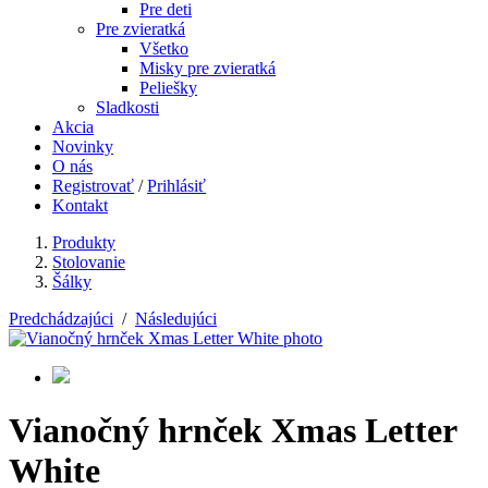
Pre deti
Pre zvieratká
Všetko
Misky pre zvieratká
Peliešky
Sladkosti
Akcia
Novinky
O nás
Registrovať
/
Prihlásiť
Kontakt
Produkty
Stolovanie
Šálky
Predchádzajúci
/
Následujúci
Vianočný hrnček Xmas Letter
White