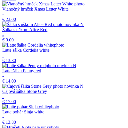
Vianočný hrnček Xmas Letter White
-
€ 23.00
novinka
N
Šálka s uškom Alice Red
-
€ 9.00
Latte šálka Cordelia white
-
€ 13.80
novinka
N
Latte šálka Penny red
-
€ 14.00
novinka
N
Čajová šálka Stone Grey
-
€ 17.00
Latte pohár Sinja white
-
€ 13.80