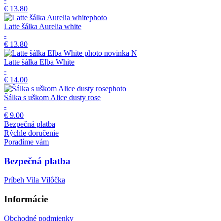
€ 13.80
Latte šálka Aurelia white
-
€ 13.80
novinka
N
Latte šálka Elba White
-
€ 14.00
Šálka s uškom Alice dusty rose
-
€ 9.00
Bezpečná platba
Rýchle doručenie
Poradíme vám
Bezpečná platba
Príbeh Vila Vilôčka
Informácie
Obchodné podmienky