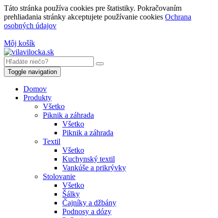
Táto stránka používa cookies pre štatistiky. Pokračovaním
prehliadania stránky akceptujete používanie cookies
Ochrana
osobných údajov
Môj košík
Toggle navigation
Domov
Produkty
Všetko
Piknik a záhrada
Všetko
Piknik a záhrada
Textil
Všetko
Kuchynský textil
Vankúše a prikrývky
Stolovanie
Všetko
Šálky
Čajníky a džbány
Podnosy a dózy