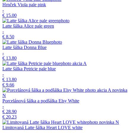
Hrnček Viola pale pink
-
€ 15.00
Latte šálka Alice pale green
-
€ 8.50
Latte šálka Donna Blue
-
€ 13.80
akcia
A
Latte šálka Petricie pale blue
-
€ 13.80
€ 9.66
akcia
A
novinka
N
Porcelánová šálka a podšálka Elsy White
-
€ 28.90
€ 20.23
novinka
N
Limitovaná Latte šálka Heart LOVE white
-