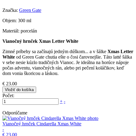
Značka:
Green Gate
Objem: 300 ml
Materiál: porcelán
Vianočný hrnček Xmas Letter White
Zimné príbehy sa začínajú jedným dúškom... a v šálke
Xmas Letter
White
od Green Gate chutia ešte o čosi čarovnejšie. Táto latté šálka
v sebe nesie kúzlo tradičných Vianoc. Je ideálna na horúce nápoje
počas adventu, vianočných rán, alebo pri pečení koláčikov, keď
dom vonia škoricou a láskou.
€ 23.00
Vložiť do košíka
Počet:
+
-
Odporúčame
Vianočný hrnček Cindarella Xmas White
-
€ 23.00