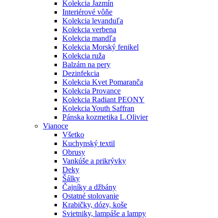
Kolekcia Jazmín
Interiérové vôňe
Kolekcia levanduľa
Kolekcia verbena
Kolekcia mandľa
Kolekcia Morský fenikel
Kolekcia ruža
Balzám na pery
Dezinfekcia
Kolekcia Kvet Pomaranča
Kolekcia Provance
Kolekcia Radiant PEONY
Kolekcia Youth Saffran
Pánska kozmetika L.Olivier
Vianoce
Všetko
Kuchynský textil
Obrusy
Vankúše a prikrývky
Deky
Šálky
Čajníky a džbány
Ostatné stolovanie
Krabičky, dózy, koše
Svietniky, lampáše a lampy