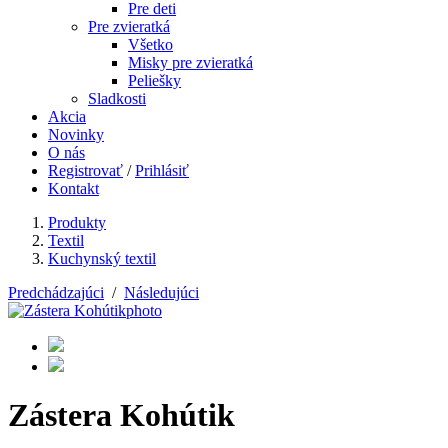
Pre deti
Pre zvieratká
Všetko
Misky pre zvieratká
Peliešky
Sladkosti
Akcia
Novinky
O nás
Registrovať
/
Prihlásiť
Kontakt
Produkty
Textil
Kuchynský textil
Predchádzajúci
/
Následujúci
Zástera Kohútik