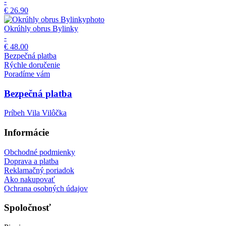
-
€ 26.90
Okrúhly obrus Bylinky
-
€ 48.00
Bezpečná platba
Rýchle doručenie
Poradíme vám
Bezpečná platba
Príbeh Vila Vilôčka
Informácie
Obchodné podmienky
Doprava a platba
Reklamačný poriadok
Ako nakupovať
Ochrana osobných údajov
Spoločnosť