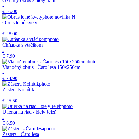
Okrúhly obrus s motýlikmi
-
€ 55.00
novinka
N
Obrus letné kvety
-
€ 28.00
Chňapka s vtáčikom
-
€ 7.90
Vianočný obrus - Čaro lesa 150x250cm
-
€ 74.90
Zástera Kohútik
-
€ 25.50
Utierka na riad - biely Jeleň
-
€ 6.50
Zástera - Čaro lesa