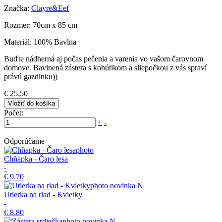
Značka:
Clayre&Eef
Rozmer: 70cm x 85 cm
Materiál: 100% Bavlna
Buďte nádherná aj počas pečenia a varenia vo vašom čarovnom
domove. Bavlnená zástera s kohútikom a sliepočkou z vás spraví
právú gazdinku))
€ 25.50
Vložiť do košíka
Počet:
+
-
Odporúčame
Chňapka - Čaro lesa
-
€ 9.70
novinka
N
Utierka na riad - Kvietky
-
€ 8.80
novinka
N