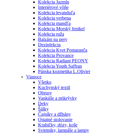
Kolekcia Jazmín
Interiérové vôňe
Kolekcia levanduľa
Kolekcia verbena
Kolekcia mandľa
Kolekcia Morský fenikel
Kolekcia ruža
Balzám na pery
Dezinfekcia
Kolekcia Kvet Pomaranča
Kolekcia Provance
Kolekcia Radiant PEONY
Kolekcia Youth Saffran
Pánska kozmetika L.Olivier
Vianoce
Všetko
Kuchynský textil
Obrusy
Vankúše a prikrývky
Deky
Šálky
Čajníky a džbány
Ostatné stolovanie
Krabičky, dózy, koše
Svietniky, lampáše a lampy