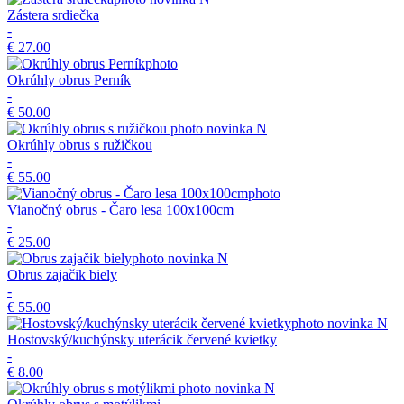
Zástera srdiečka
-
€ 27.00
Okrúhly obrus Perník
-
€ 50.00
novinka
N
Okrúhly obrus s ružičkou
-
€ 55.00
Vianočný obrus - Čaro lesa 100x100cm
-
€ 25.00
novinka
N
Obrus zajačik biely
-
€ 55.00
novinka
N
Hostovský/kuchýnsky uterácik červené kvietky
-
€ 8.00
novinka
N