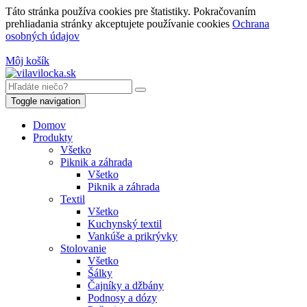
Táto stránka používa cookies pre štatistiky. Pokračovaním
prehliadania stránky akceptujete používanie cookies
Ochrana
osobných údajov
Môj košík
Toggle navigation
Domov
Produkty
Všetko
Piknik a záhrada
Všetko
Piknik a záhrada
Textil
Všetko
Kuchynský textil
Vankúše a prikrývky
Stolovanie
Všetko
Šálky
Čajníky a džbány
Podnosy a dózy