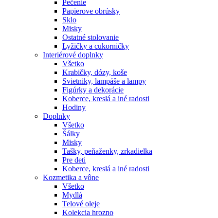
Pečenie
Papierove obrúsky
Sklo
Misky
Ostatné stolovanie
Lyžičky a cukorničky
Interiérové doplnky
Všetko
Krabičky, dózy, koše
Svietniky, lampáše a lampy
Figúrky a dekorácie
Koberce, kreslá a iné radosti
Hodiny
Doplnky
Všetko
Šálky
Misky
Tašky, peňaženky, zrkadielka
Pre deti
Koberce, kreslá a iné radosti
Kozmetika a vône
Všetko
Mydlá
Telové oleje
Kolekcia hrozno