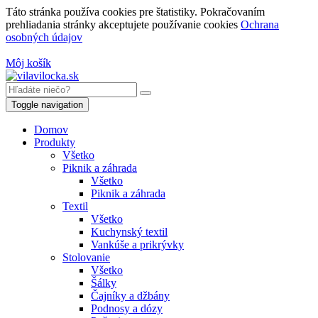
Táto stránka používa cookies pre štatistiky. Pokračovaním
prehliadania stránky akceptujete používanie cookies
Ochrana
osobných údajov
Môj košík
Toggle navigation
Domov
Produkty
Všetko
Piknik a záhrada
Všetko
Piknik a záhrada
Textil
Všetko
Kuchynský textil
Vankúše a prikrývky
Stolovanie
Všetko
Šálky
Čajníky a džbány
Podnosy a dózy