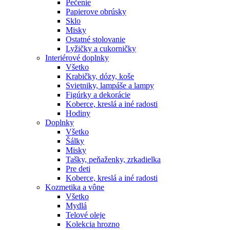
Pečenie
Papierove obrúsky
Sklo
Misky
Ostatné stolovanie
Lyžičky a cukorničky
Interiérové doplnky
Všetko
Krabičky, dózy, koše
Svietniky, lampáše a lampy
Figúrky a dekorácie
Koberce, kreslá a iné radosti
Hodiny
Doplnky
Všetko
Šálky
Misky
Tašky, peňaženky, zrkadielka
Pre deti
Koberce, kreslá a iné radosti
Kozmetika a vône
Všetko
Mydlá
Telové oleje
Kolekcia hrozno