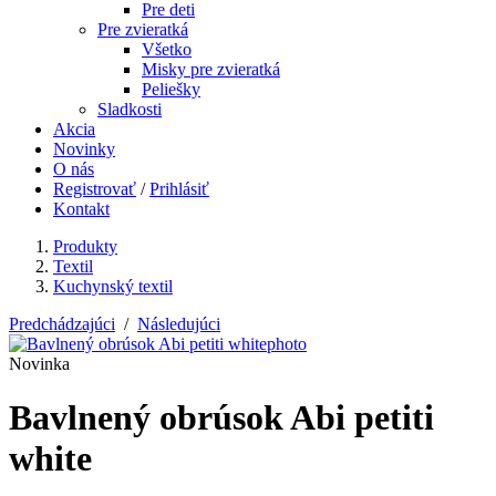
Pre deti
Pre zvieratká
Všetko
Misky pre zvieratká
Peliešky
Sladkosti
Akcia
Novinky
O nás
Registrovať
/
Prihlásiť
Kontakt
Produkty
Textil
Kuchynský textil
Predchádzajúci
/
Následujúci
Novinka
Bavlnený obrúsok Abi petiti
white