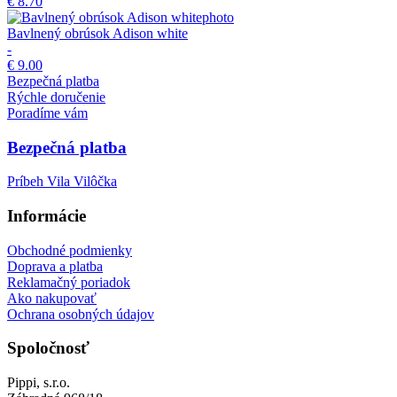
€ 8.70
Bavlnený obrúsok Adison white
-
€ 9.00
Bezpečná platba
Rýchle doručenie
Poradíme vám
Bezpečná platba
Príbeh Vila Vilôčka
Informácie
Obchodné podmienky
Doprava a platba
Reklamačný poriadok
Ako nakupovať
Ochrana osobných údajov
Spoločnosť
Pippi, s.r.o.