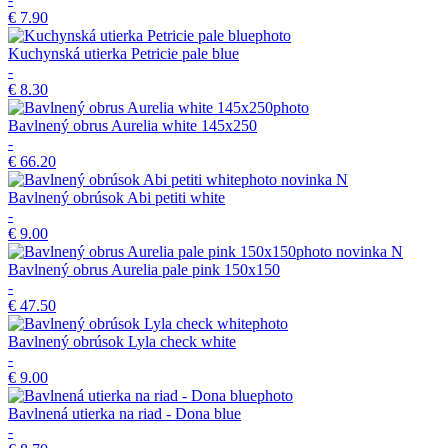
€ 7.90
Kuchynská utierka Petricie pale blue
-
€ 8.30
Bavlnený obrus Aurelia white 145x250
-
€ 66.20
novinka
N
Bavlnený obrúsok Abi petiti white
-
€ 9.00
novinka
N
Bavlnený obrus Aurelia pale pink 150x150
-
€ 47.50
Bavlnený obrúsok Lyla check white
-
€ 9.00
Bavlnená utierka na riad - Dona blue
-