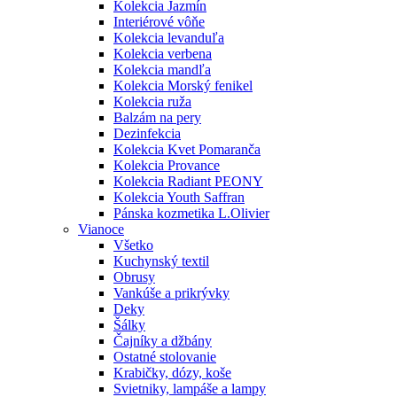
Kolekcia Jazmín
Interiérové vôňe
Kolekcia levanduľa
Kolekcia verbena
Kolekcia mandľa
Kolekcia Morský fenikel
Kolekcia ruža
Balzám na pery
Dezinfekcia
Kolekcia Kvet Pomaranča
Kolekcia Provance
Kolekcia Radiant PEONY
Kolekcia Youth Saffran
Pánska kozmetika L.Olivier
Vianoce
Všetko
Kuchynský textil
Obrusy
Vankúše a prikrývky
Deky
Šálky
Čajníky a džbány
Ostatné stolovanie
Krabičky, dózy, koše
Svietniky, lampáše a lampy