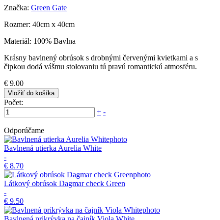
Značka:
Green Gate
Rozmer: 40cm x 40cm
Materiál: 100% Bavlna
Krásny bavlnený obrúsok s drobnými červenými kvietkami a s
čipkou dodá vášmu stolovaniu tú pravú romantickú atmosféru.
€ 9.00
Vložiť do košíka
Počet:
+
-
Odporúčame
Bavlnená utierka Aurelia White
-
€ 8.70
Látkový obrúsok Dagmar check Green
-
€ 9.50
Bavlnená prikrývka na čajník Viola White