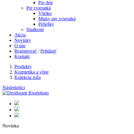
Pre deti
Pre zvieratká
Všetko
Misky pre zvieratká
Peliešky
Sladkosti
Akcia
Novinky
O nás
Registrovať
/
Prihlásiť
Kontakt
Produkty
Kozmetika a vône
Kolekcia ruža
Následujúci
Novinka