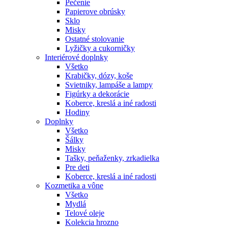
Pečenie
Papierove obrúsky
Sklo
Misky
Ostatné stolovanie
Lyžičky a cukorničky
Interiérové doplnky
Všetko
Krabičky, dózy, koše
Svietniky, lampáše a lampy
Figúrky a dekorácie
Koberce, kreslá a iné radosti
Hodiny
Doplnky
Všetko
Šálky
Misky
Tašky, peňaženky, zrkadielka
Pre deti
Koberce, kreslá a iné radosti
Kozmetika a vône
Všetko
Mydlá
Telové oleje
Kolekcia hrozno