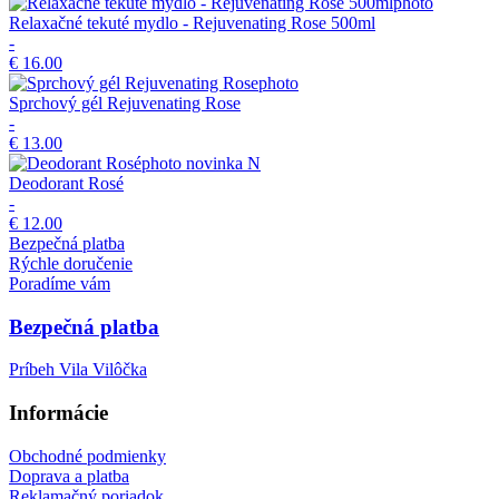
Relaxačné tekuté mydlo - Rejuvenating Rose 500ml
-
€ 16.00
Sprchový gél Rejuvenating Rose
-
€ 13.00
novinka
N
Deodorant Rosé
-
€ 12.00
Bezpečná platba
Rýchle doručenie
Poradíme vám
Bezpečná platba
Príbeh Vila Vilôčka
Informácie
Obchodné podmienky
Doprava a platba
Reklamačný poriadok