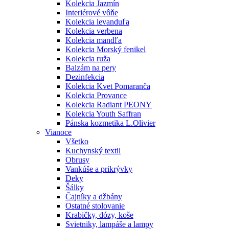
Kolekcia Jazmín
Interiérové vôňe
Kolekcia levanduľa
Kolekcia verbena
Kolekcia mandľa
Kolekcia Morský fenikel
Kolekcia ruža
Balzám na pery
Dezinfekcia
Kolekcia Kvet Pomaranča
Kolekcia Provance
Kolekcia Radiant PEONY
Kolekcia Youth Saffran
Pánska kozmetika L.Olivier
Vianoce
Všetko
Kuchynský textil
Obrusy
Vankúše a prikrývky
Deky
Šálky
Čajníky a džbány
Ostatné stolovanie
Krabičky, dózy, koše
Svietniky, lampáše a lampy