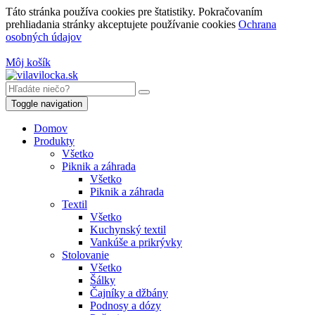
Táto stránka používa cookies pre štatistiky. Pokračovaním
prehliadania stránky akceptujete používanie cookies
Ochrana
osobných údajov
Môj košík
Toggle navigation
Domov
Produkty
Všetko
Piknik a záhrada
Všetko
Piknik a záhrada
Textil
Všetko
Kuchynský textil
Vankúše a prikrývky
Stolovanie
Všetko
Šálky
Čajníky a džbány
Podnosy a dózy