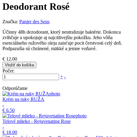
Deodorant Rosé
Značka:
Panier des Sens
Účinny 48h dezodorant, ktorý neutralizuje baktérie. Dokonca
zvlhčuje a upokojuje aj najcitlivejšiu pokožku. Jeho vôňa
esenciálneho ružového oleja zaisťuje pocit čerstvosti celý deň.
Podpazušia sú chránené, mäkké a jemne voňavé.
€ 12.00
Vložiť do košíka
Počet:
+
-
Odporúčame
Krém na ruky RUŽA
-
€ 6.50
Telové mlieko - Rejuvenating Rose
-
€ 18.00