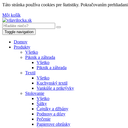
Táto stránka používa cookies pre štatistiky. Pokračovaním prehliadan
Môj košík
Toggle navigation
Domov
Produkty
Všetko
Piknik a záhrada
Všetko
Piknik a záhrada
Textil
Všetko
Kuchynský textil
Vankúše a prikrývky
Stolovanie
Všetko
Šálky
Čajníky a džbány
Podnosy a dózy
Pečenie
Papierove obrúsky