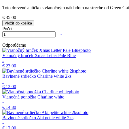
Toto drevené autíčko s vianočným nákladom na streche od Green Ga
€ 35.00
Vložiť do košíka
Počet:
+
-
Odporúčame
Vianočný hrnček Xmas Letter Pale Blue
-
€ 23.00
Bavlnené srdiečko Charline white 2ks
-
€ 12.00
Vianočná ponožka Charline white
-
€ 14.80
Bavlnené srdiečko Abi petite white 2ks
-
€ 12.00