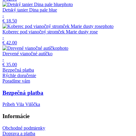
Detský tanier Dina pale blue
-
€ 18.50
Koberec pod vianočný stromček Marie dusty rose
-
€ 42.00
Drevené vianočné autíčko
-
€ 35.00
Bezpečná platba
Rýchle doručenie
Poradíme vám
Bezpečná platba
Príbeh Vila Vilôčka
Informácie
Obchodné podmienky
Doprava a platba