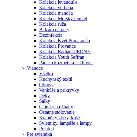
Kolekcia levanduľa
Kolekcia verbena
Kolekcia mandľa
Kolekcia Morský fenikel
Kolekcia ruža
Balzám na pery
Dezinfekcia
Kolekcia Kvet Pomaranča
Kolekcia Provance
Kolekcia Radiant PEONY
Kolekcia Youth Saffran
Pánska kozmetika L.Olivier
Vianoce
Všetko
Kuchynský textil
Obrusy
Vankúše a prikrývky
Deky
Šálky
Čajníky a džbány
Ostatné stolovanie
Krabičky, dózy, koše
Svietniky, lampáše a lampy
Pre deti
Pre zvieratká