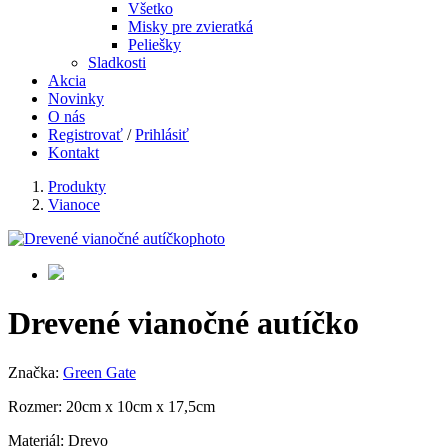
Všetko
Misky pre zvieratká
Peliešky
Sladkosti
Akcia
Novinky
O nás
Registrovať
/
Prihlásiť
Kontakt
Produkty
Vianoce
Drevené vianočné autíčko
Značka:
Green Gate
Rozmer: 20cm x 10cm x 17,5cm
Materiál: Drevo