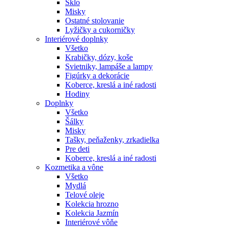
Sklo
Misky
Ostatné stolovanie
Lyžičky a cukorničky
Interiérové doplnky
Všetko
Krabičky, dózy, koše
Svietniky, lampáše a lampy
Figúrky a dekorácie
Koberce, kreslá a iné radosti
Hodiny
Doplnky
Všetko
Šálky
Misky
Tašky, peňaženky, zrkadielka
Pre deti
Koberce, kreslá a iné radosti
Kozmetika a vône
Všetko
Mydlá
Telové oleje
Kolekcia hrozno
Kolekcia Jazmín
Interiérové vôňe