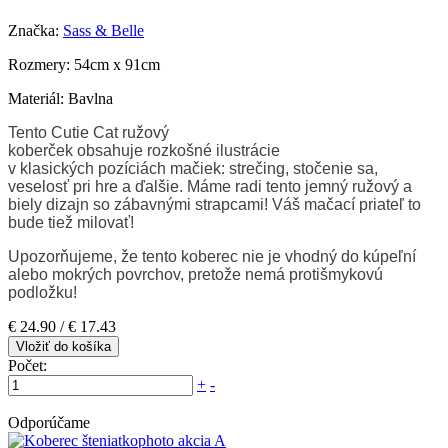
Značka:
Sass & Belle
Rozmery: 54cm x 91cm
Materiál: Bavlna
Tento Cutie Cat ružový
koberček obsahuje rozkošné ilustrácie
v klasických pozíciách mačiek: strečing, stočenie sa,
veselosť pri hre a ďalšie. Máme radi tento jemný ružový a
biely dizajn so zábavnými strapcami! Váš mačací priateľ to
bude tiež milovať!
Upozorňujeme, že tento koberec nie je vhodný do kúpeľní
alebo mokrých povrchov, pretože nemá protišmykovú
podložku!
€ 24.90 /
€ 17.43
Vložiť do košíka
Počet:
+
-
Odporúčame
akcia
A