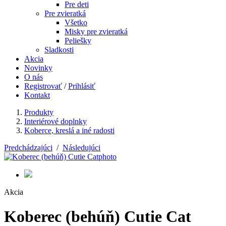
Pre deti
Pre zvieratká
Všetko
Misky pre zvieratká
Peliešky
Sladkosti
Akcia
Novinky
O nás
Registrovať
/
Prihlásiť
Kontakt
Produkty
Interiérové doplnky
Koberce, kreslá a iné radosti
Predchádzajúci
/
Následujúci
Akcia
Koberec (behúň) Cutie Cat