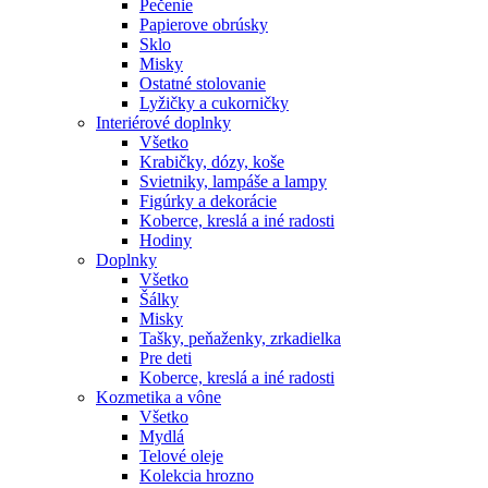
Pečenie
Papierove obrúsky
Sklo
Misky
Ostatné stolovanie
Lyžičky a cukorničky
Interiérové doplnky
Všetko
Krabičky, dózy, koše
Svietniky, lampáše a lampy
Figúrky a dekorácie
Koberce, kreslá a iné radosti
Hodiny
Doplnky
Všetko
Šálky
Misky
Tašky, peňaženky, zrkadielka
Pre deti
Koberce, kreslá a iné radosti
Kozmetika a vône
Všetko
Mydlá
Telové oleje
Kolekcia hrozno