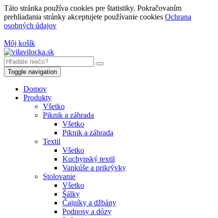
Táto stránka používa cookies pre štatistiky. Pokračovaním
prehliadania stránky akceptujete používanie cookies
Ochrana
osobných údajov
Môj košík
Toggle navigation
Domov
Produkty
Všetko
Piknik a záhrada
Všetko
Piknik a záhrada
Textil
Všetko
Kuchynský textil
Vankúše a prikrývky
Stolovanie
Všetko
Šálky
Čajníky a džbány
Podnosy a dózy