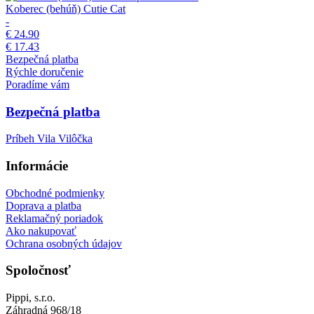
Koberec (behúň) Cutie Cat
-
€ 24.90
€ 17.43
Bezpečná platba
Rýchle doručenie
Poradíme vám
Bezpečná platba
Príbeh Vila Vilôčka
Informácie
Obchodné podmienky
Doprava a platba
Reklamačný poriadok
Ako nakupovať
Ochrana osobných údajov
Spoločnosť
Pippi, s.r.o.
Záhradná 968/18