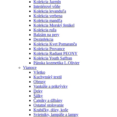
Kolekcia Jazmín
Interiérové vôňe
Kolekcia levanduľa
Kolekcia verbena
Kolekcia mandľa
Kolekcia Morský fenikel
Kolekcia ruža
Balzám na pery
Dezinfekcia
Kolekcia Kvet Pomaranča
Kolekcia Provance
Kolekcia Radiant PEONY
Kolekcia Youth Saffran
Pánska kozmetika L.Olivier
Vianoce
Všetko
Kuchynský textil
Obrusy
Vankúše a prikrývky
Deky
Šálky
Čajníky a džbány
Ostatné stolovanie
Krabičky, dózy, koše
Svietniky, lampáše a lampy