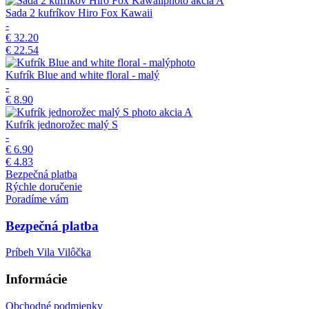
akcia
A
Sada 2 kufríkov Hiro Fox Kawaii
-
€ 32.20
€ 22.54
Kufrík Blue and white floral - malý
-
€ 8.90
akcia
A
Kufrík jednorožec malý S
-
€ 6.90
€ 4.83
Bezpečná platba
Rýchle doručenie
Poradíme vám
Bezpečná platba
Príbeh Vila Vilôčka
Informácie
Obchodné podmienky