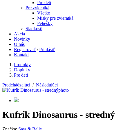
Pre deti
Pre zvieratká
Všetko
Misky pre zvieratká
Peliešky
Sladkosti
Akcia
Novinky
O nás
Registrovať
/
Prihlásiť
Kontakt
Produkty
Doplnky
Pre deti
Predchádzajúci
/
Následujúci
Kufrík Dinosaurus - stredný
Značka:
Sass & Belle