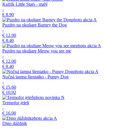
Kufrík Little Stars - malý
-
€ 8.90
akcia
A
Puzdro na okuliare Barney the Dog
-
€ 12.00
€ 8.40
akcia
A
Puzdro na okuliare Meow you see me
-
€ 12.00
€ 8.40
akcia
A
Nočná lampa šteniatko - Puppy Dog
-
€ 15.60
€ 10.92
novinka
N
Termofor jeleň
-
€ 16.00
akcia
A
Dino dáždnik
-