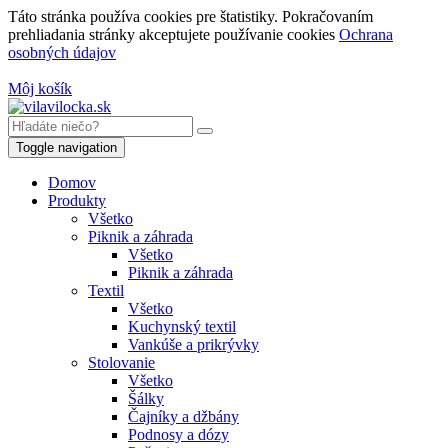
Táto stránka používa cookies pre štatistiky. Pokračovaním
prehliadania stránky akceptujete používanie cookies
Ochrana
osobných údajov
Môj košík
Toggle navigation
Domov
Produkty
Všetko
Piknik a záhrada
Všetko
Piknik a záhrada
Textil
Všetko
Kuchynský textil
Vankúše a prikrývky
Stolovanie
Všetko
Šálky
Čajníky a džbány
Podnosy a dózy