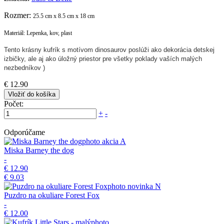
Rozmer:
25.5 cm x 8.5 cm x 18 cm
Materiál: Lepenka, kov, plast
Tento krásny kufrík s motívom dinosaurov poslúži ako dekorácia detskej
izbičky, ale aj ako úložný priestor pre všetky poklady vaších malých
nezbedníkov )
€ 12.90
Vložiť do košíka
Počet:
+
-
Odporúčame
akcia
A
Miska Barney the dog
-
€ 12.90
€ 9.03
novinka
N
Puzdro na okuliare Forest Fox
-
€ 12.00