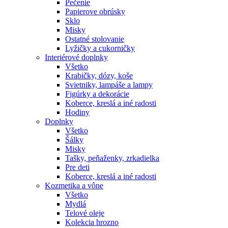
Pečenie
Papierove obrúsky
Sklo
Misky
Ostatné stolovanie
Lyžičky a cukorničky
Interiérové doplnky
Všetko
Krabičky, dózy, koše
Svietniky, lampáše a lampy
Figúrky a dekorácie
Koberce, kreslá a iné radosti
Hodiny
Doplnky
Všetko
Šálky
Misky
Tašky, peňaženky, zrkadielka
Pre deti
Koberce, kreslá a iné radosti
Kozmetika a vône
Všetko
Mydlá
Telové oleje
Kolekcia hrozno