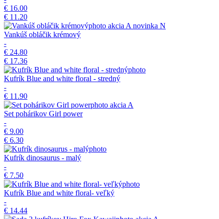
€ 16.00
€ 11.20
akcia
A
novinka
N
Vankúš obláčik krémový
-
€ 24.80
€ 17.36
Kufrík Blue and white floral - stredný
-
€ 11.90
akcia
A
Set pohárikov Girl power
-
€ 9.00
€ 6.30
Kufrík dinosaurus - malý
-
€ 7.50
Kufrík Blue and white floral- veľký
-
€ 14.44