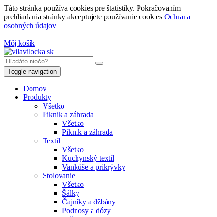
Táto stránka používa cookies pre štatistiky. Pokračovaním
prehliadania stránky akceptujete používanie cookies
Ochrana
osobných údajov
Môj košík
Toggle navigation
Domov
Produkty
Všetko
Piknik a záhrada
Všetko
Piknik a záhrada
Textil
Všetko
Kuchynský textil
Vankúše a prikrývky
Stolovanie
Všetko
Šálky
Čajníky a džbány
Podnosy a dózy