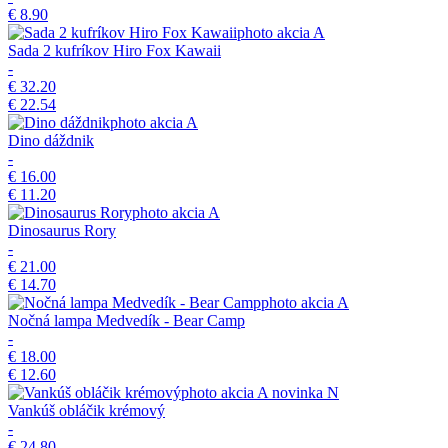
€ 8.90
akcia
A
Sada 2 kufríkov Hiro Fox Kawaii
-
€ 32.20
€ 22.54
akcia
A
Dino dáždnik
-
€ 16.00
€ 11.20
akcia
A
Dinosaurus Rory
-
€ 21.00
€ 14.70
akcia
A
Nočná lampa Medvedík - Bear Camp
-
€ 18.00
€ 12.60
akcia
A
novinka
N
Vankúš obláčik krémový
-
€ 24.80