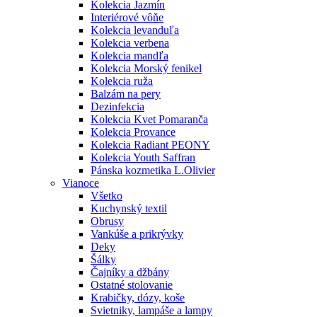
Kolekcia Jazmín
Interiérové vôňe
Kolekcia levanduľa
Kolekcia verbena
Kolekcia mandľa
Kolekcia Morský fenikel
Kolekcia ruža
Balzám na pery
Dezinfekcia
Kolekcia Kvet Pomaranča
Kolekcia Provance
Kolekcia Radiant PEONY
Kolekcia Youth Saffran
Pánska kozmetika L.Olivier
Vianoce
Všetko
Kuchynský textil
Obrusy
Vankúše a prikrývky
Deky
Šálky
Čajníky a džbány
Ostatné stolovanie
Krabičky, dózy, koše
Svietniky, lampáše a lampy