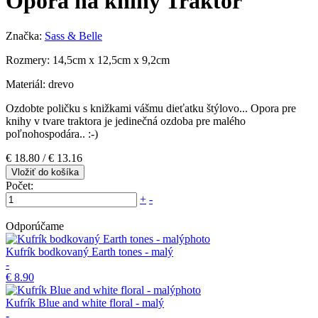
Opora na knihy Traktor
Značka:
Sass & Belle
Rozmery: 14,5cm x 12,5cm x 9,2cm
Materiál: drevo
Ozdobte poličku s knižkami vášmu dieťatku štýlovo... Opora pre
knihy v tvare traktora je jedinečná ozdoba pre malého
poľnohospodára.. :-)
€ 18.80 /
€ 13.16
Vložiť do košíka
Počet:
+
-
Odporúčame
Kufrík bodkovaný Earth tones - malý
-
€ 8.90
Kufrík Blue and white floral - malý
-