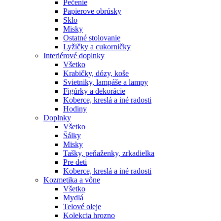
Pečenie
Papierove obrúsky
Sklo
Misky
Ostatné stolovanie
Lyžičky a cukorničky
Interiérové doplnky
Všetko
Krabičky, dózy, koše
Svietniky, lampáše a lampy
Figúrky a dekorácie
Koberce, kreslá a iné radosti
Hodiny
Doplnky
Všetko
Šálky
Misky
Tašky, peňaženky, zrkadielka
Pre deti
Koberce, kreslá a iné radosti
Kozmetika a vône
Všetko
Mydlá
Telové oleje
Kolekcia hrozno