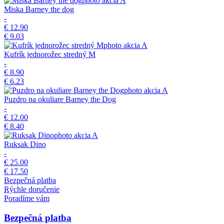
akcia
A
Miska Barney the dog
-
€ 12.90
€ 9.03
akcia
A
Kufrík jednorožec stredný M
-
€ 8.90
€ 6.23
akcia
A
Puzdro na okuliare Barney the Dog
-
€ 12.00
€ 8.40
akcia
A
Ruksak Dino
-
€ 25.00
€ 17.50
Bezpečná platba
Rýchle doručenie
Poradíme vám
Bezpečná platba