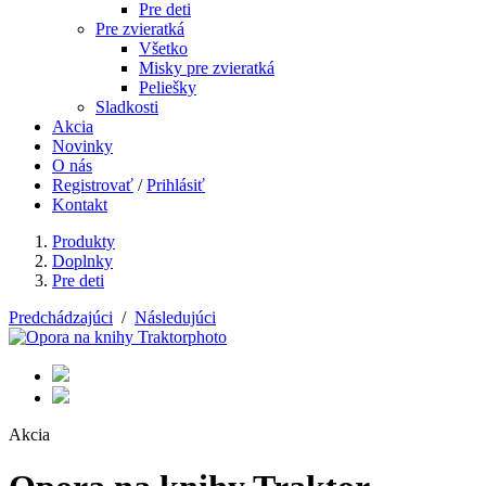
Pre deti
Pre zvieratká
Všetko
Misky pre zvieratká
Peliešky
Sladkosti
Akcia
Novinky
O nás
Registrovať
/
Prihlásiť
Kontakt
Produkty
Doplnky
Pre deti
Predchádzajúci
/
Následujúci
Akcia