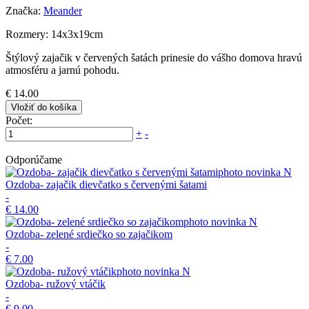
Značka:
Meander
Rozmery: 14x3x19cm
Štýlový zajačik v červených šatách prinesie do vášho domova hravú
atmosféru a jarnú pohodu.
€ 14.00
Vložiť do košíka
Počet:
+
-
Odporúčame
novinka
N
Ozdoba- zajačik dievčatko s červenými šatami
-
€ 14.00
novinka
N
Ozdoba- zelené srdiečko so zajačikom
-
€ 7.00
novinka
N
Ozdoba- ružový vtáčik
-
€ 9.00