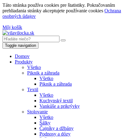
Táto stránka používa cookies pre štatistiky. Pokračovaním
prehliadania stránky akceptujete používanie cookies
Ochrana
osobných údajov
Môj košík
Toggle navigation
Domov
Produkty
Všetko
Piknik a záhrada
Všetko
Piknik a záhrada
Textil
Všetko
Kuchynský textil
Vankúše a prikrývky
Stolovanie
Všetko
Šálky
Čajníky a džbány
Podnosy a dózy