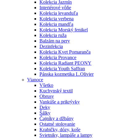
Kolekcia Jazmín
Interiérové vôňe
Kolekcia levanduľa
Kolekcia verbena
Kolekcia mandľa
Kolekcia Morský fenikel
Kolekcia ruža
Balzám na pery
Dezinfekcia
Kolekcia Kvet Pomaranča
Kolekcia Provance
Kolekcia Radiant PEONY
Kolekcia Youth Saffran
Pánska kozmetika L.Olivier
Vianoce
Všetko
Kuchynský textil
Obrusy
Vankúše a prikrývky
Deky
Šálky
Čajníky a džbány
Ostatné stolovanie
Krabičky, dózy, koše
Svietniky, lampáše a lampy