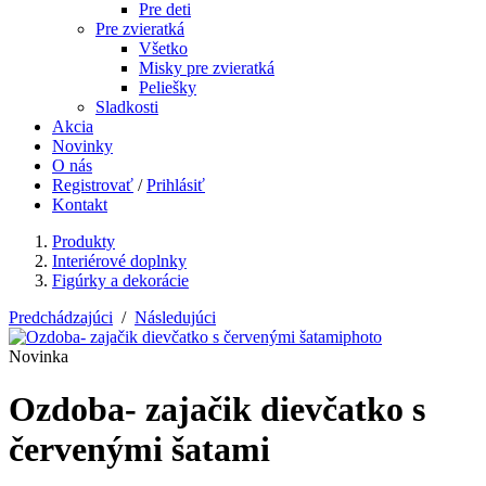
Pre deti
Pre zvieratká
Všetko
Misky pre zvieratká
Peliešky
Sladkosti
Akcia
Novinky
O nás
Registrovať
/
Prihlásiť
Kontakt
Produkty
Interiérové doplnky
Figúrky a dekorácie
Predchádzajúci
/
Následujúci
Novinka
Ozdoba- zajačik dievčatko s
červenými šatami