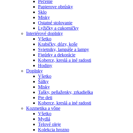
Pečenie
Papierove obrúsky
Sklo
Misky
Ostatné stolovanie
Lyžičky a cukorničky
Interiérové doplnky
Všetko
Krabičky, dózy, koše
Svietniky, lampáše a lampy
Figúrky a dekorácie
Koberce, kreslá a iné radosti
Hodiny
Doplnky
Všetko
Šálky
Misky
Tašky, peňaženky, zrkadielka
Pre deti
Koberce, kreslá a iné radosti
Kozmetika a vône
Všetko
Mydlá
Telové oleje
Kolekcia hrozno