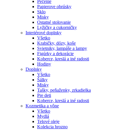
Pečenie
Papierove obrúsky
Sklo
Misky
Ostatné stolovanie
Lyžičky a cukorničky
Interiérové doplnky
Všetko
Krabičky, dózy, koše
Svietniky, lampáše a lampy
Figúrky a dekorácie
Koberce, kreslá a iné radosti
Hodiny
Doplnky
Všetko
Šálky
Misky
Tašky, peňaženky, zrkadielka
Pre deti
Koberce, kreslá a iné radosti
Kozmetika a vône
Všetko
Mydlá
Telové oleje
Kolekcia hrozno