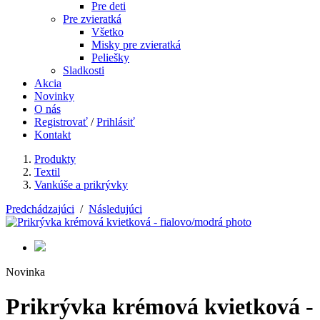
Pre deti
Pre zvieratká
Všetko
Misky pre zvieratká
Peliešky
Sladkosti
Akcia
Novinky
O nás
Registrovať
/
Prihlásiť
Kontakt
Produkty
Textil
Vankúše a prikrývky
Predchádzajúci
/
Následujúci
Novinka
Prikrývka krémová kvietková -