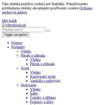
Táto stránka používa cookies pre štatistiky. Pokračovaním
prehliadania stránky akceptujete používanie cookies
Ochrana
osobných údajov
Môj košík
Toggle navigation
Domov
Produkty
Všetko
Piknik a záhrada
Všetko
Piknik a záhrada
Textil
Všetko
Kuchynský textil
Vankúše a prikrývky
Stolovanie
Všetko
Šálky
Čajníky a džbány
Podnosy a dózy