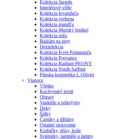
Kolekcia Jazmín
Interiérové vôňe
Kolekcia levanduľa
Kolekcia verbena
Kolekcia mandľa
Kolekcia Morský fenikel
Kolekcia ruža
Balzám na pery
Dezinfekcia
Kolekcia Kvet Pomaranča
Kolekcia Provance
Kolekcia Radiant PEONY
Kolekcia Youth Saffran
Pánska kozmetika L.Olivier
Vianoce
Všetko
Kuchynský textil
Obrusy
Vankúše a prikrývky
Deky
Šálky
Čajníky a džbány
Ostatné stolovanie
Krabičky, dózy, koše
Svietniky, lampáše a lampy