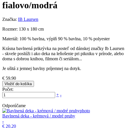
fialovo/modrá
Značka:
IB Laursen
Rozmer: 130 x 180 cm
Materiál: 100 % bavlna, výplň 90 % bavlna, 10 % polyester
Krásna bavlnená prikrývka na posteľ od dánskej značky Ib Laursen
- skvele poslúži i ako deka na leňošenie pri pikniku v prírode, alebo
doma s dobrou knihou, filmom či seriálom...
Je ušitá z jemnej bavlny príjemnej na dotyk.
€ 59.90
Vložiť do košíka
Počet:
+
-
Odporúčame
Bavlnená deka - krémová / modré pruhy
-
€ 20.20