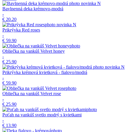
novinka
N
Bavlnenná deka krémovo-modrá
-
€ 20.20
novinka
N
Prikrývka Red roses
-
€ 59.90
Obliečka na vankúš Velvet honey
-
€ 25.90
novinka
N
Prikrývka krémová kvietková - fialovo/modrá
-
€ 59.90
Obliečka na vankúš Velvet rose
-
€ 25.90
Poťah na vankúš svetlo modrý s kvietkami
-
€ 13.90