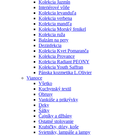
Kolekcia Jazmín
Interiérové vôňe
Kolekcia levanduľa
Kolekcia verbena
Kolekcia mandľa
Kolekcia Morský fenikel
Kolekcia ruža
Balzám na pery
Dezinfekcia
Kolekcia Kvet Pomaranča
Kolekcia Provance
Kolekcia Radiant PEONY
Kolekcia Youth Saffran
Pánska kozmetika L.Olivier
Vianoce
Všetko
Kuchynský textil
Obrusy
Vankúše a prikrývky
Deky
Šálky
Čajníky a džbány
Ostatné stolovanie
Krabičky, dózy, koše
Svietniky, lampáše a lampy