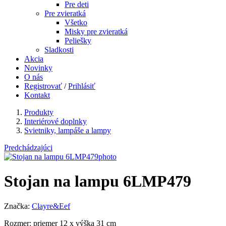
Pre deti
Pre zvieratká
Všetko
Misky pre zvieratká
Peliešky
Sladkosti
Akcia
Novinky
O nás
Registrovať
/
Prihlásiť
Kontakt
Produkty
Interiérové doplnky
Svietniky, lampáše a lampy
Predchádzajúci
Stojan na lampu 6LMP479
Značka:
Clayre&Eef
Rozmer: priemer 12 x výška 31 cm