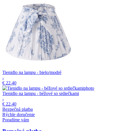
Tienidlo na lampu - bielo/modré
-
€ 22.40
Tienidlo na lampu - béžové so srdiečkami
-
€ 22.40
Bezpečná platba
Rýchle doručenie
Poradíme vám