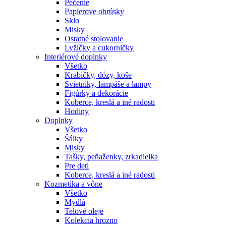
Pečenie
Papierove obrúsky
Sklo
Misky
Ostatné stolovanie
Lyžičky a cukorničky
Interiérové doplnky
Všetko
Krabičky, dózy, koše
Svietniky, lampáše a lampy
Figúrky a dekorácie
Koberce, kreslá a iné radosti
Hodiny
Doplnky
Všetko
Šálky
Misky
Tašky, peňaženky, zrkadielka
Pre deti
Koberce, kreslá a iné radosti
Kozmetika a vône
Všetko
Mydlá
Telové oleje
Kolekcia hrozno