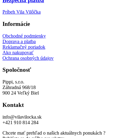
Bezpečná platba
Príbeh Vila Vilôčka
Informácie
Obchodné podmienky
Doprava a platba
Reklamačný poriadok
Ako nakupovať
Ochrana osobných údajov
Spoločnosť
Pippi, s.r.o.
Záhradná 968/18
900 24 Veľký Biel
Kontakt
info@vilavilocka.sk
+421 910 814 284
Chcete mať prehľad o našich aktuálnych ponukách ?