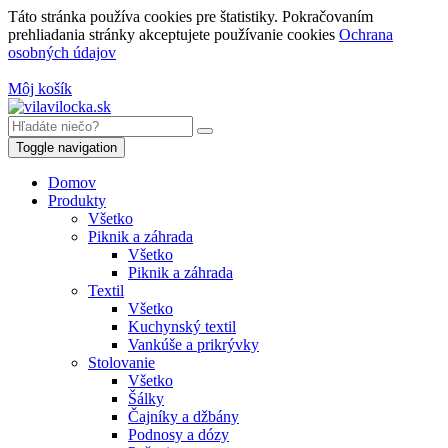
Táto stránka používa cookies pre štatistiky. Pokračovaním
prehliadania stránky akceptujete používanie cookies
Ochrana
osobných údajov
Môj košík
Toggle navigation
Domov
Produkty
Všetko
Piknik a záhrada
Všetko
Piknik a záhrada
Textil
Všetko
Kuchynský textil
Vankúše a prikrývky
Stolovanie
Všetko
Šálky
Čajníky a džbány
Podnosy a dózy