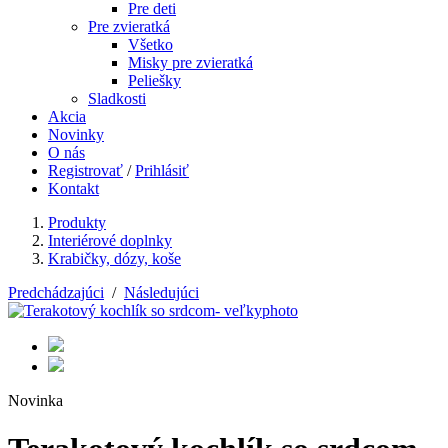
Pre deti
Pre zvieratká
Všetko
Misky pre zvieratká
Peliešky
Sladkosti
Akcia
Novinky
O nás
Registrovať
/
Prihlásiť
Kontakt
Produkty
Interiérové doplnky
Krabičky, dózy, koše
Predchádzajúci
/
Následujúci
Novinka