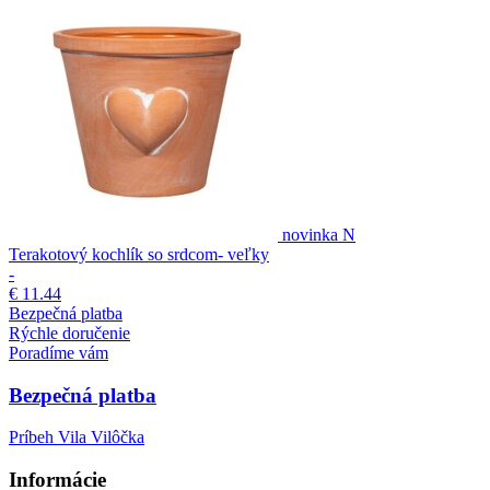
novinka
N
Terakotový kochlík so srdcom- veľky
-
€ 11.44
Bezpečná platba
Rýchle doručenie
Poradíme vám
Bezpečná platba
Príbeh Vila Vilôčka
Informácie