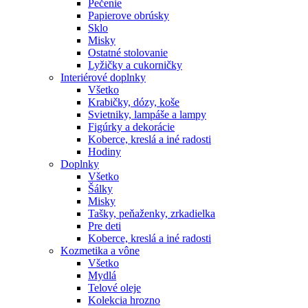
Pečenie
Papierove obrúsky
Sklo
Misky
Ostatné stolovanie
Lyžičky a cukorničky
Interiérové doplnky
Všetko
Krabičky, dózy, koše
Svietniky, lampáše a lampy
Figúrky a dekorácie
Koberce, kreslá a iné radosti
Hodiny
Doplnky
Všetko
Šálky
Misky
Tašky, peňaženky, zrkadielka
Pre deti
Koberce, kreslá a iné radosti
Kozmetika a vône
Všetko
Mydlá
Telové oleje
Kolekcia hrozno