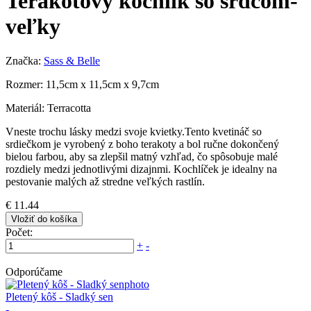
Terakotový kochlík so srdcom-
veľky
Značka:
Sass & Belle
Rozmer: 11,5cm x 11,5cm x 9,7cm
Materiál: Terracotta
Vneste trochu lásky medzi svoje kvietky.Tento kvetináč so
srdiečkom je vyrobený z boho terakoty a bol ručne dokončený
bielou farbou, aby sa zlepšil matný vzhľad, čo spôsobuje malé
rozdiely medzi jednotlivými dizajnmi. Kochlíček je idealny na
pestovanie malých až stredne veľkých rastlín.
€ 11.44
Vložiť do košíka
Počet:
+
-
Odporúčame
Pletený kôš - Sladký sen
-