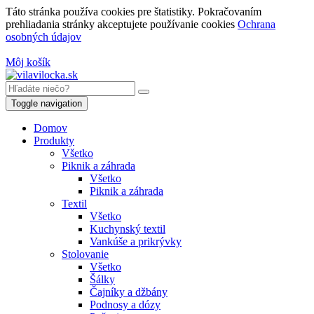
Táto stránka používa cookies pre štatistiky. Pokračovaním
prehliadania stránky akceptujete používanie cookies
Ochrana
osobných údajov
Môj košík
Toggle navigation
Domov
Produkty
Všetko
Piknik a záhrada
Všetko
Piknik a záhrada
Textil
Všetko
Kuchynský textil
Vankúše a prikrývky
Stolovanie
Všetko
Šálky
Čajníky a džbány
Podnosy a dózy