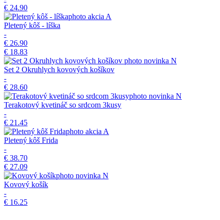
€ 24.90
akcia
A
Pletený kôš - líška
-
€ 26.90
€ 18.83
novinka
N
Set 2 Okruhlych kovových košíkov
-
€ 28.60
novinka
N
Terakotový kvetináč so srdcom 3kusy
-
€ 21.45
akcia
A
Pletený kôš Frida
-
€ 38.70
€ 27.09
novinka
N
Kovový košík
-
€ 16.25