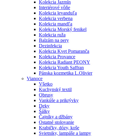
Kolekcia Jazmín
Interiérové vôňe
Kolekcia levanduľa
Kolekcia verbena
Kolekcia mandľa
Kolekcia Morský fenikel
Kolekcia ruža
Balzám na pery
Dezinfekcia
Kolekcia Kvet Pomaranča
Kolekcia Provance
Kolekcia Radiant PEONY
Kolekcia Youth Saffran
Pánska kozmetika L.Olivier
Vianoce
Všetko
Kuchynský textil
Obrusy
Vankúše a prikrývky
Deky
Šálky
Čajníky a džbány
Ostatné stolovanie
Krabičky, dózy, koše
Svietniky, lampáše a lampy