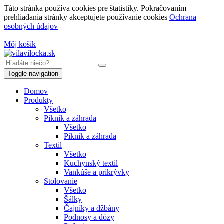
Táto stránka používa cookies pre štatistiky. Pokračovaním
prehliadania stránky akceptujete používanie cookies
Ochrana
osobných údajov
Môj košík
Toggle navigation
Domov
Produkty
Všetko
Piknik a záhrada
Všetko
Piknik a záhrada
Textil
Všetko
Kuchynský textil
Vankúše a prikrývky
Stolovanie
Všetko
Šálky
Čajníky a džbány
Podnosy a dózy