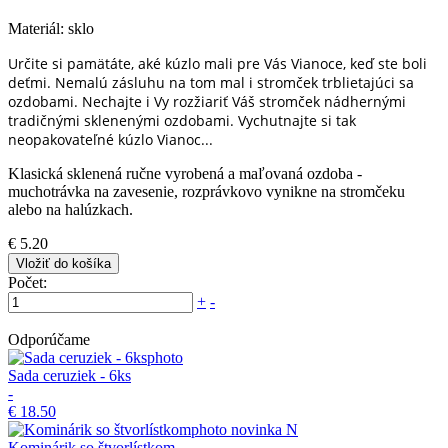
Materiál: sklo
Určite si pamätáte, aké kúzlo mali pre Vás Vianoce, keď ste boli
deťmi. Nemalú zásluhu na tom mal i stromček trblietajúci sa
ozdobami. Nechajte i Vy rozžiariť Váš stromček nádhernými
tradičnými sklenenými ozdobami. Vychutnajte si tak
neopakovateľné kúzlo Vianoc...
Klasická sklenená ručne vyrobená a maľovaná ozdoba -
muchotrávka na zavesenie, rozprávkovo vynikne na stromčeku
alebo na halúzkach.
€ 5.20
Vložiť do košíka
Počet:
+
-
Odporúčame
Sada ceruziek - 6ks
-
€ 18.50
novinka
N
Kominárik so štvorlístkom